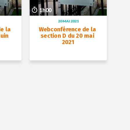
1h00
20 MAI 2021
 la 
Webconférence de la 
uin 
section D du 20 mai 
2021
+ D’INFOS
20 mai 2021
1h00