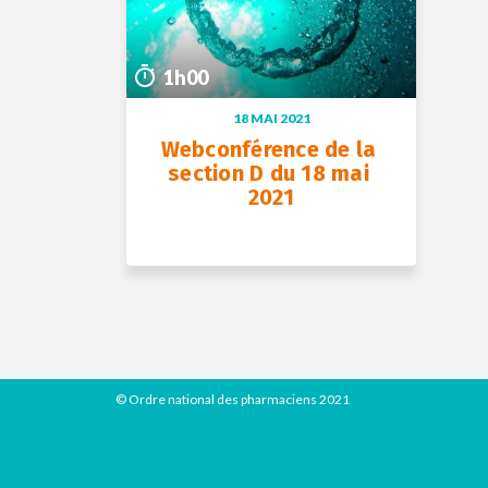
1h00
18 MAI 2021
Webconférence de la 
section D du 18 mai 
2021
+ D’INFOS
© Ordre national des pharmaciens 2021
18 mai 2021
1h00