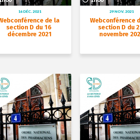
16 DÉC. 2021
29 NOV. 2021
Webconférence de la 
Webconférence de
section D du 16 
section D du 2
décembre 2021
novembre 20
+ D’INFOS
+ D’INFOS
16 déc. 2021
29 nov. 2021
1h00
1h00