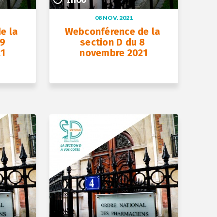
08 NOV. 2021
 la 
Webconférence de la 
9 
section D du 8 
21
novembre 2021
+ D’INFOS
08 nov. 2021
1h00