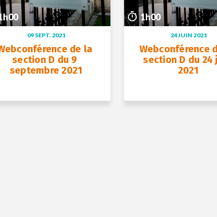
1h00
1h00
09 SEPT. 2021
24 JUIN 2021
Webconférence de la 
Webconférence de
section D du 9 
section D du 24 j
septembre 2021
2021
+ D’INFOS
+ D’INFOS
09 sept. 2021
24 juin 2021
1h00
1h00